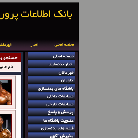
جستجو ب
نام خانو