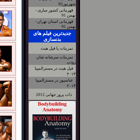
شهریور92
قهرمانی کشور ساری -
بهمن 91
قهرمانی استان تهران -
بهمن 91
جدیدترین فیلم های
بدنسازی
تمرینات پا فیل هیث
تمرینات سرشانه شان
رودن
فیل هیث در مسترالمپیا
۲۰۱۳
عباسپور در مسترالمپیا
۲۰۱۳
ذات پرور جهانی 2012
Bodybuilding
Anatomy